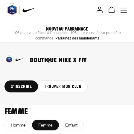
Allez
au
contenu
NOUVEAU PARRAINAGE
10€ pour votre filleul à l'inscription, 10€ pour vous dès sa première
commande.
Parrainez dès maintenant
!
BOUTIQUE NIKE X FFF
S'INSCRIRE
TROUVER MON CLUB
FEMME
Homme
Femme
Enfant