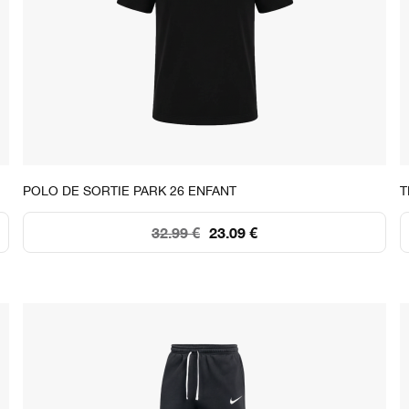
STOCK DISPONIBLE
POLO DE SORTIE PARK 26 ENFANT
T
XS
S
M
L
XL
32.99 €
23.09 €
76
175
240
+250
+250