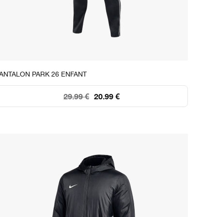
STOCK DISPONIBLE
ANTALON PARK 26 ENFANT
XS
S
M
L
XL
29.99 €
20.99 €
150
+250
+250
+250
108