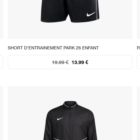
STOCK DISPONIBLE
SHORT D'ENTRAINEMENT PARK 26 ENFANT
P
XS
S
M
L
XL
19.99 €
13.99 €
151
+250
+250
+250
+250