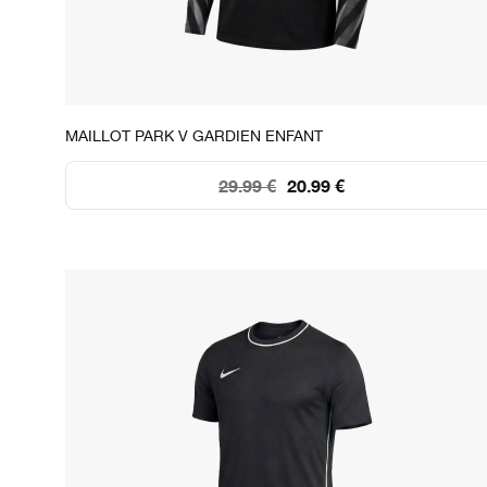
STOCK DISPONIBLE
MAILLOT PARK V GARDIEN ENFANT
XS
S
M
L
XL
29.99 €
20.99 €
44
119
250
+250
+250