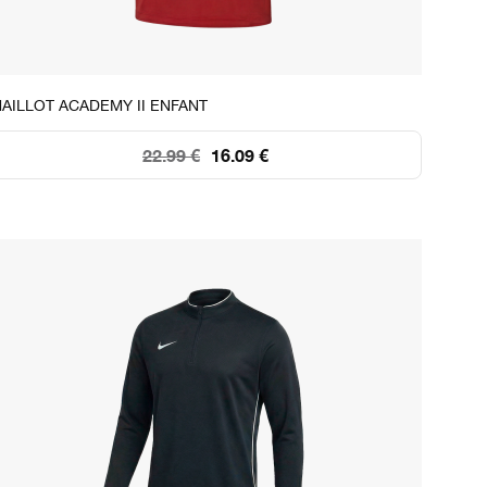
STOCK DISPONIBLE
AILLOT ACADEMY II ENFANT
XS
S
M
L
XL
22.99 €
16.09 €
39
97
37
119
45