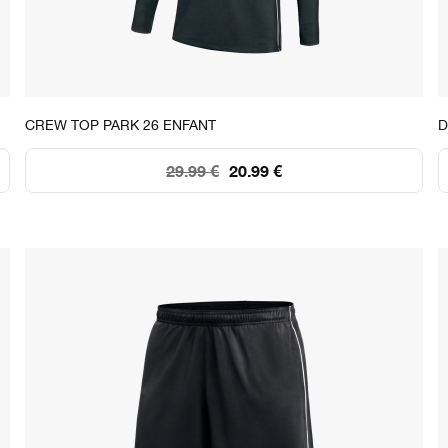
STOCK DISPONIBLE
CREW TOP PARK 26 ENFANT
D
XS
S
M
L
XL
29.99 €
20.99 €
26
60
105
119
102