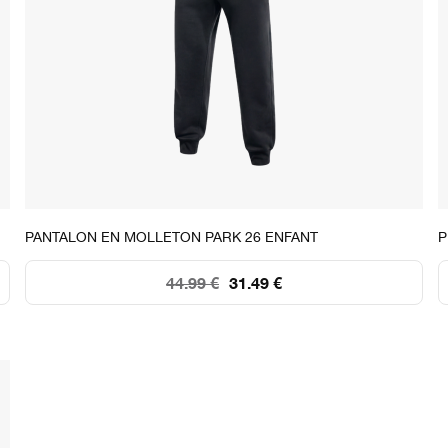
STOCK DISPONIBLE
PANTALON EN MOLLETON PARK 26 ENFANT
P
XS
S
M
L
XL
44.99 €
31.49 €
74
111
113
102
127