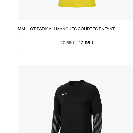
STOCK DISPONIBLE
MAILLOT PARK VIII MANCHES COURTES ENFANT
XS
S
M
L
XL
17.99 €
12.59 €
66
30
2
11
9