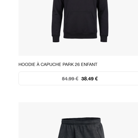
STOCK DISPONIBLE
HOODIE À CAPUCHE PARK 26 ENFANT
XS
S
M
L
XL
54.99 €
38.49 €
62
160
158
157
173