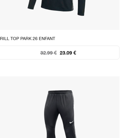
STOCK DISPONIBLE
RILL TOP PARK 26 ENFANT
XS
S
M
L
XL
32.99 €
23.09 €
61
148
+250
+250
+250