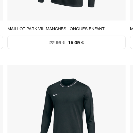
STOCK DISPONIBLE
MAILLOT PARK VIII MANCHES LONGUES ENFANT
M
XS
S
M
L
XL
22.99 €
16.09 €
47
91
109
102
45