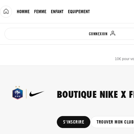
Allez
au
HOMME
FEMME
ENFANT
EQUIPEMENT
contenu
CONNEXION
10€ pour vo
BOUTIQUE NIKE X F
S'INSCRIRE
TROUVER MON CLUB