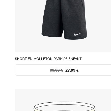
STOCK DISPONIBLE
SHORT EN MOLLETON PARK 26 ENFANT
XS
S
M
L
XL
39.99 €
27.99 €
128
115
97
116
115