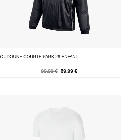
STOCK DISPONIBLE
OUDOUNE COURTE PARK 26 ENFANT
XS
S
M
L
XL
99.99 €
69.99 €
76
107
72
30
34