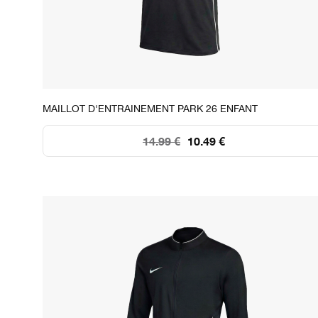
STOCK DISPONIBLE
MAILLOT D'ENTRAINEMENT PARK 26 ENFANT
XS
S
M
L
XL
14.99 €
10.49 €
33
241
204
206
+250