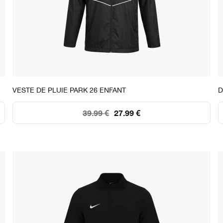
STOCK DISPONIBLE
VESTE DE PLUIE PARK 26 ENFANT
D
XS
S
M
L
XL
39.99 €
27.99 €
74
77
103
79
108