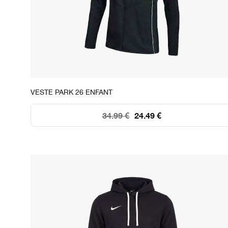
STOCK DISPONIBLE
VESTE PARK 26 ENFANT
XS
S
M
L
XL
34.99 €
24.49 €
10
159
129
78
8