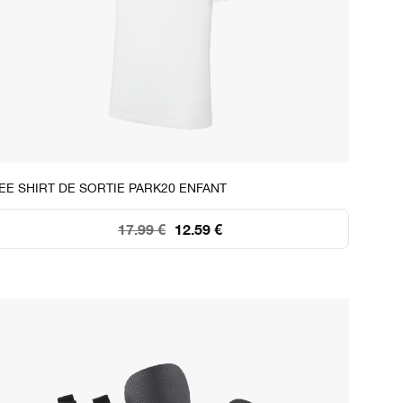
STOCK DISPONIBLE
EE SHIRT DE SORTIE PARK20 ENFANT
XS
S
M
L
XL
17.99 €
12.59 €
34
105
76
41
15