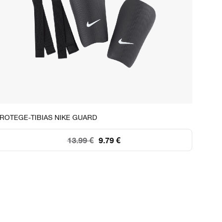
STOCK DISPONIBLE
ROTEGE-TIBIAS NIKE GUARD
XS
S
M
L
13.99 €
9.79 €
+250
+250
198
196