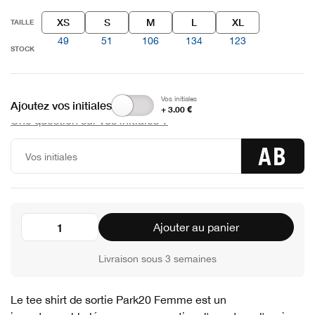
XS
S
M
L
XL
TAILLE
49
51
106
134
123
STOCK
Vos initiales
Ajoutez vos initiales
+ 3.00 €
Une question sur vos initiales ?
AB
Ajouter au panier
Livraison sous 3 semaines
Le tee shirt de sortie Park20 Femme est un