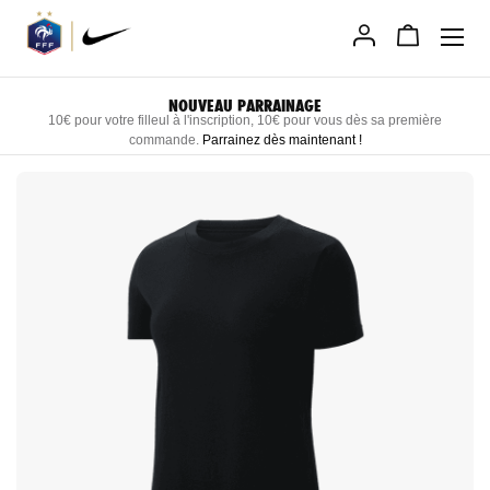
Allez
au
contenu
LIVRAISON RAPIDE DIRECTEMENT CHEZ VOUS
ière
Recevez vos produits personnalisés sous 3 semaines maxi