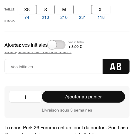
XS
S
M
L
XL
TAILLE
74
210
210
231
118
STOCK
Vos initiales
Ajoutez vos initiales
+ 3.00 €
Une question sur vos initiales ?
AB
Ajouter au panier
Livraison sous 3 semaines
Le short Park 26 Femme est un idéal de confort. Son tissu