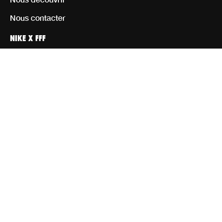
Nous contacter
NIKE X FFF
Personnaliser
Homme
Femme
Enfant
Équipement
Rejoignez notre communauté d’athlètes
CGV CGU
Mentions Légales
Paramètres de cookies