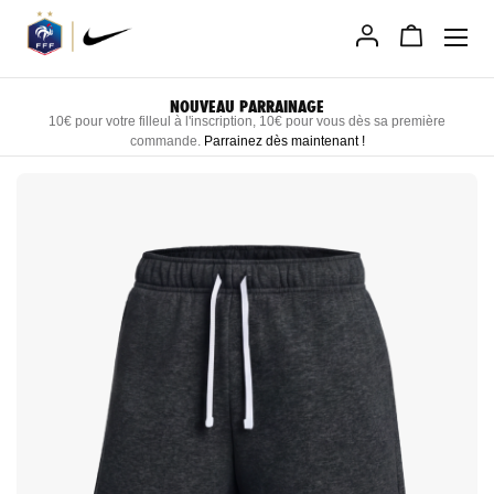
Allez
au
contenu
LIVRAISON RAPIDE DIRECTEMENT CHEZ VOUS
Recevez vos produits personnalisés sous 3 semaines maximum