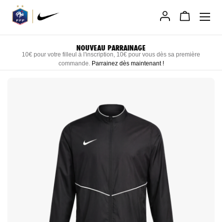
Allez
au
contenu
LIVRAISON RAPIDE DIRECTEMENT CHEZ VOUS
Recevez vos produits personnalisés sous 3 semaines maximum