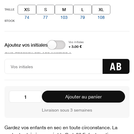
XS
S
M
L
XL
TAILLE
74
77
103
79
108
STOCK
Vos initiales
Ajoutez vos initiales
+ 3.00 €
Une question sur vos initiales ?
AB
Ajouter au panier
Livraison sous 3 semaines
Gardez vos enfants en sec en toute circonstance. La