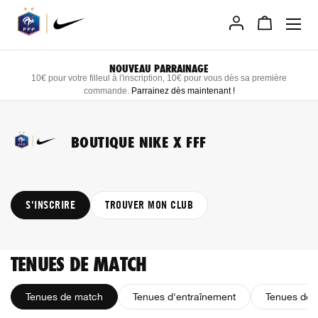
Allez
au
contenu
NOUVEAU PARRAINAGE
10€ pour votre filleul à l'inscription, 10€ pour vous dès sa première
commande.
Parrainez dès maintenant
!
BOUTIQUE NIKE X FFF
S'INSCRIRE
TROUVER MON CLUB
TENUES DE MATCH
Tenues de match
Tenues d'entraînement
Tenues de s