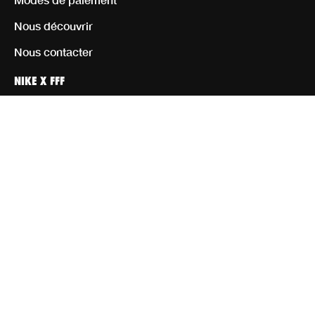
Nous découvrir
Nous contacter
NIKE X FFF
Personnaliser
Homme
Femme
Enfant
Équipement
Rejoignez notre communauté d’athlètes