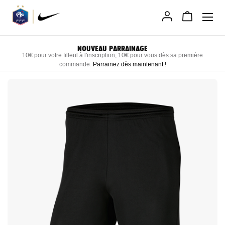
Allez
au
contenu
LIVRAISON RAPIDE DIRECTEMENT CHEZ VOUS
Recevez vos produits personnalisés sous 3 semaines maximum