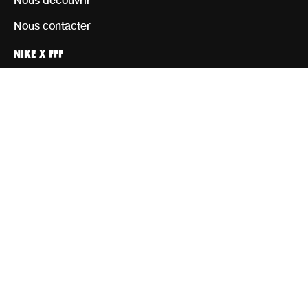
Nous contacter
NIKE X FFF
Personnaliser
Homme
Femme
Enfant
Équipement
Rejoignez notre communauté d’athlètes
CGV CGU
Mentions Légales
Paramètres de cookies