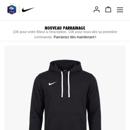
Allez
au
contenu
NOUVEAU PARRAINAGE
10€ pour votre filleul à l'inscription, 10€ pour vous dès sa première
commande.
Parrainez dès maintenant
!