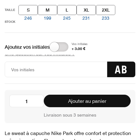
S
M
L
XL
2XL
TAILLE
246
199
245
231
233
STOCK
Vos initiales
Ajoutez vos initiales
+ 3.00 €
Une question sur vos initiales ?
AB
Ajouter au panier
Livraison sous 3 semaines
Le sweat à capuche Nike Park offre confort et protection