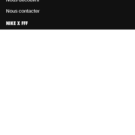
Nous contacter
NIKE X FFF
Personnaliser
Homme
Femme
Enfant
Équipement
Rejoignez notre communauté d’athlètes
CGV CGU
Mentions Légales
Paramètres de cookies