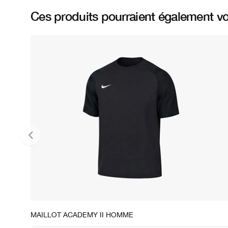
Ces produits pourraient également vo
STOCK DISPONIBLE
MAILLOT ACADEMY II HOMME
S
M
L
XL
2XL