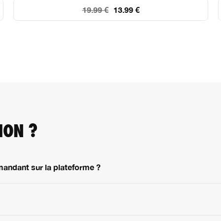
19.99 €
13.99 €
49
63
182
30
64
ION ?
mandant sur la plateforme ?