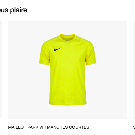
us plaire
STOCK DISPONIBLE
MAILLOT PARK VIII MANCHES COURTES
S
M
L
XL
2XL