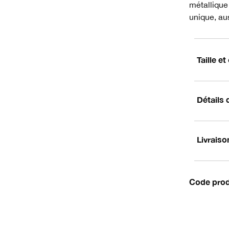
métallique
unique, aus
Taille e
Détails 
Livraiso
Code prod