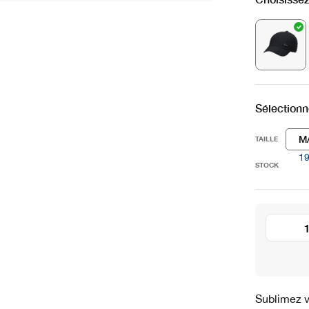
Sélectionne
M
TAILLE
1
STOCK
Sublimez v