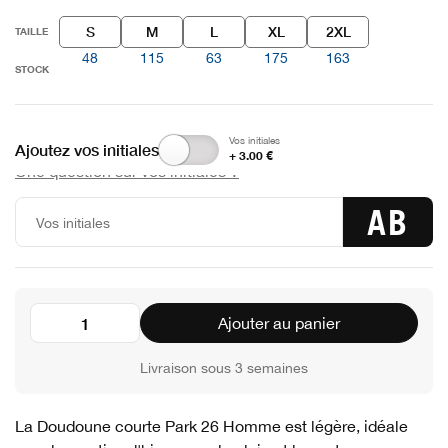
S
M
L
XL
2XL
TAILLE
48
115
63
175
163
STOCK
Vos initiales
Ajoutez vos initiales
+ 3.00 €
Une question sur vos initiales ?
AB
Ajouter au panier
Livraison sous 3 semaines
La Doudoune courte Park 26 Homme est légère, idéale