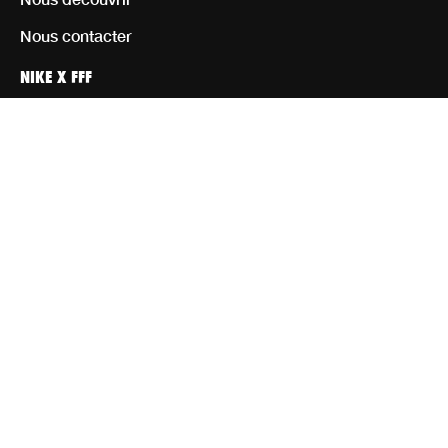
Nous contacter
NIKE X FFF
Personnaliser
Homme
Femme
Enfant
Équipement
Rejoignez notre communauté d’athlètes
CGV CGU
Mentions Légales
Paramètres de cookies