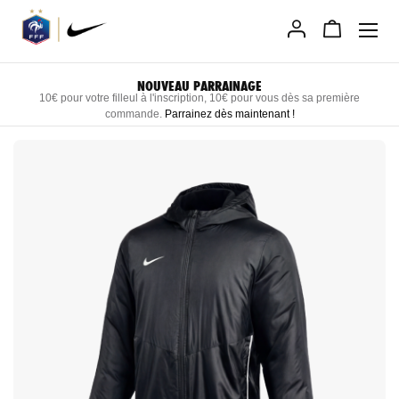
Allez
au
contenu
LIVRAISON RAPIDE DIRECTEMENT CHEZ VOUS
Recevez vos produits personnalisés sous 3 semaines maximum