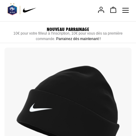
Allez
au
contenu
LIVRAISON RAPIDE DIRECTEMENT CHEZ VOUS
Recevez vos produits personnalisés sous 3 semaines maximum