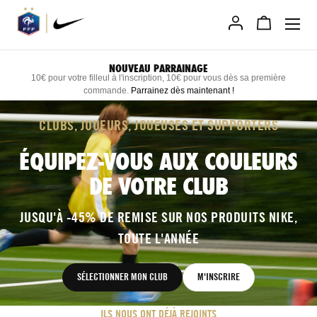
Allez
au
contenu
NOUVEAU PARRAINAGE
10€ pour votre filleul à l'inscription, 10€ pour vous dès sa première
commande.
Parrainez dès maintenant
!
CLUBS, JOUEURS, JOUEUSES ET SUPPORTERS
ÉQUIPEZ-VOUS AUX COULEURS
DE VOTRE CLUB
JUSQU'À -45% DE REMISE SUR NOS PRODUITS NIKE,
TOUTE L'ANNÉE
SÉLECTIONNER MON CLUB
M'INSCRIRE
ILS NOUS ONT DÉJÀ REJOINTS