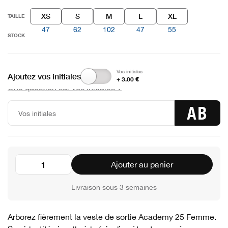
XS
S
M
L
XL
TAILLE
47
62
102
47
55
STOCK
Vos initiales
Ajoutez vos initiales
+ 3.00 €
Une question sur vos initiales ?
AB
Ajouter au panier
Livraison sous 3 semaines
Arborez fièrement la veste de sortie Academy 25 Femme.