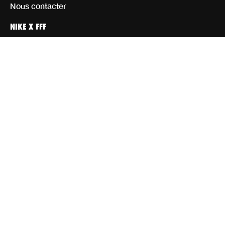
Nous contacter
NIKE X FFF
Personnaliser
Homme
Femme
Enfant
Équipement
Rejoignez notre communauté d’athlètes
CGV CGU
Mentions Légales
Paramètres de cookies
Politique en matière de confidentialité et de cookies