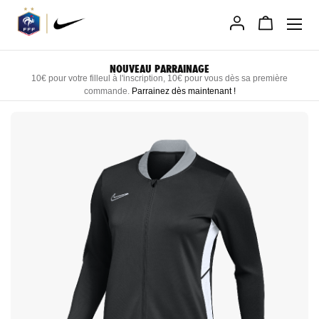
Allez
au
contenu
LIVRAISON RAPIDE DIRECTEMENT CHEZ VO
 sa première
Recevez vos produits personnalisés sous 3 semain