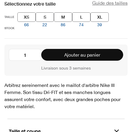
Guide des tailles
Sélectionnez votre taille
XS
S
M
L
XL
TAILLE
66
22
86
74
39
STOCK
Ajouter au panier
Livraison sous 3 semaines
Arbitrez sereinement avec le maillot d'arbitre Nike III
Femme. Son tissu Dri-FIT et ses manches longues
assurent votre confort, avec deux grandes poches pour
votre matériel.
Taille et coupe