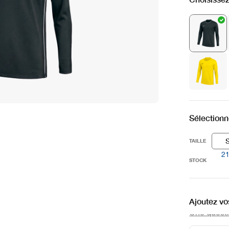
Sélectionne
TAILLE
2
STOCK
Ajoutez vos
Une questio