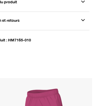
du produit
n et retours
uit
HM7165-010