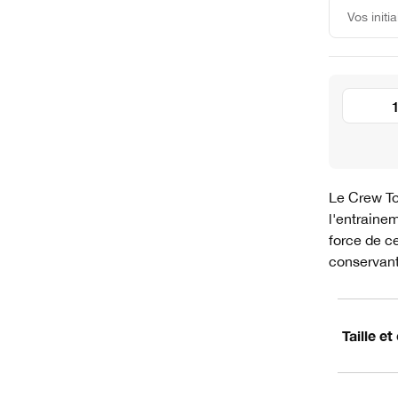
Le Crew To
l'entrainem
force de ce
conservant
Taille e