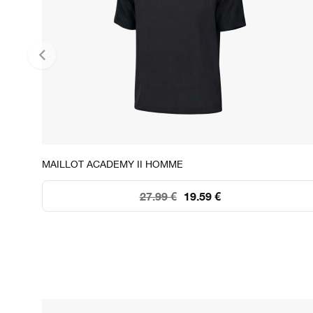
STOCK DISPONIBLE
MAILLOT ACADEMY II HOMME
S
M
L
XL
2XL
27.99 €
19.59 €
64
143
181
200
100