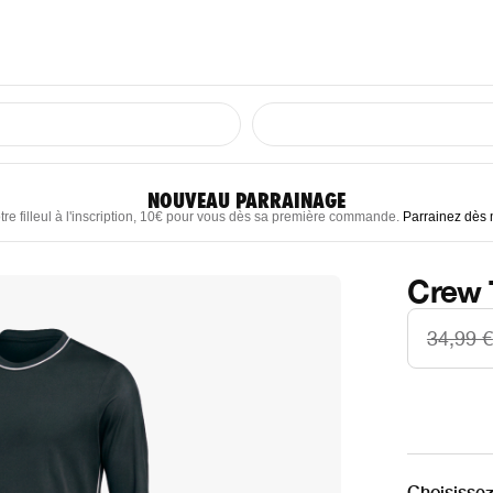
NOUVEAU PARRAINAGE
tre filleul à l'inscription, 10€ pour vous dès sa première commande.
Parrainez dès
Crew 
34,99 €
Choisissez