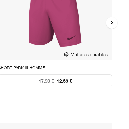
Matières durables
STOCK DISPONIBLE
SHORT PARK III HOMME
CHAU
S
M
L
XL
2XL
17.99 €
12.59 €
5
0
3
47
10