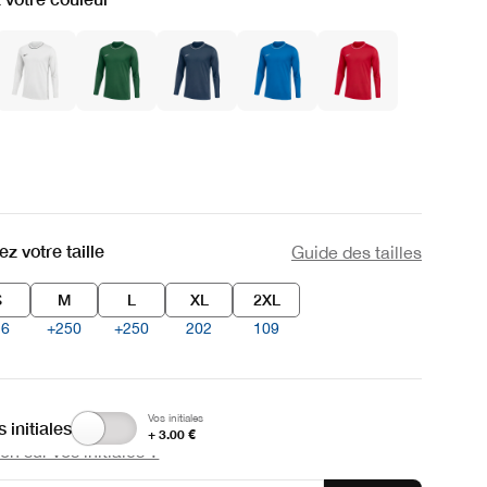
z votre taille
Guide des tailles
S
M
L
XL
2XL
16
+250
+250
202
109
Vos initiales
 initiales
+ 3.00 €
n sur vos initiales ?