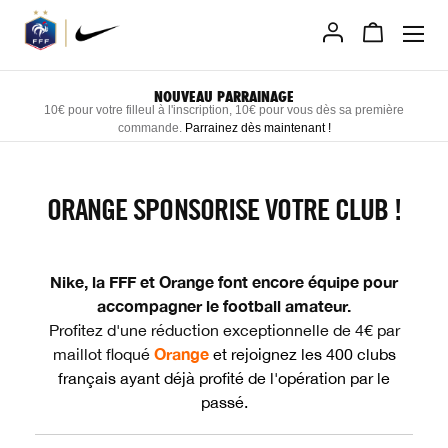
Allez
au
contenu
NOUVEAU PARRAINAGE
10€ pour votre filleul à l'inscription, 10€ pour vous dès sa première
commande.
Parrainez dès maintenant
!
ORANGE SPONSORISE VOTRE CLUB !
Nike, la FFF et Orange font encore équipe pour
accompagner le football amateur.
Profitez d'une réduction exceptionnelle de 4€ par
Orange
maillot floqué
et rejoignez les 400 clubs
français ayant déjà profité de l'opération par le
passé.